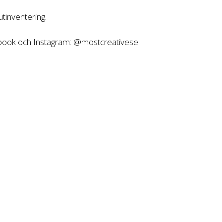
tinventering.
ebook och Instagram: @mostcreativese