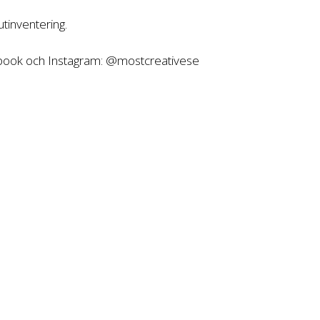
tinventering.
ebook och Instagram: @mostcreativese