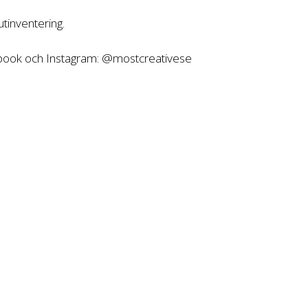
tinventering.
ebook och Instagram: @mostcreativese