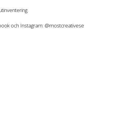
tinventering.
ebook och Instagram: @mostcreativese