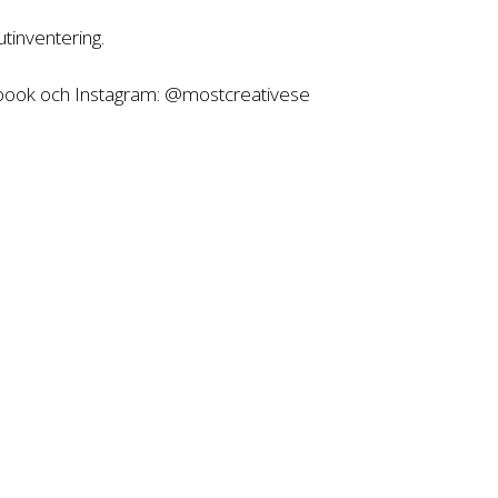
tinventering.
ebook och Instagram: @mostcreativese