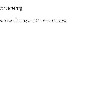
tinventering.
ebook och Instagram: @mostcreativese