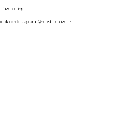
tinventering.
ebook och Instagram: @mostcreativese