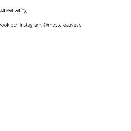
tinventering.
ebook och Instagram: @mostcreativese