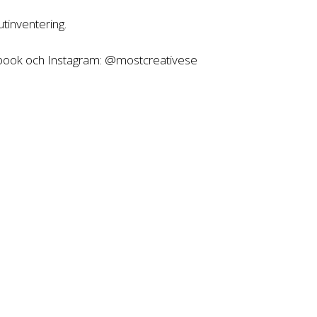
tinventering.
ebook och Instagram: @mostcreativese