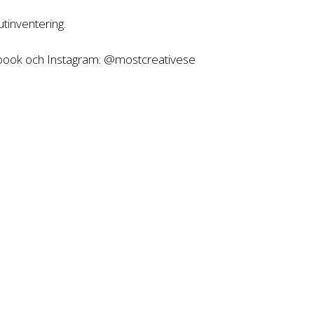
tinventering.
ebook och Instagram: @mostcreativese