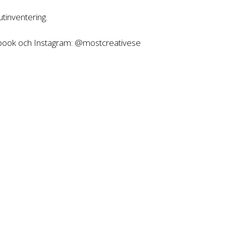
tinventering.
ebook och Instagram: @mostcreativese